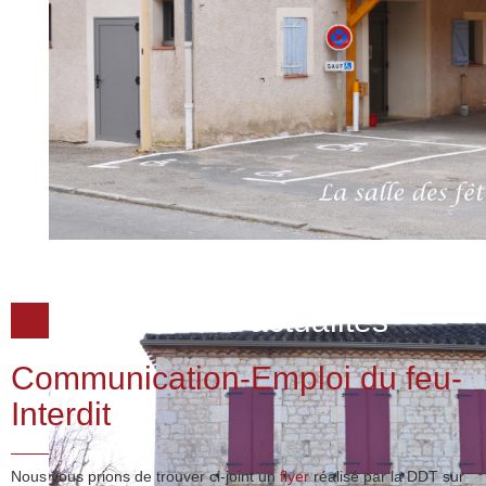
Dernières actualités
Communication-Emploi du feu-
Interdit
Nous vous prions de trouver ci-joint un
flyer
réalisé par la DDT sur