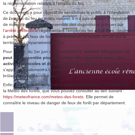
la réglementation relative à l'emploi du feu.
Ce document a pour objectif de sensibiliser le public à l'interdiction
de l'emploi du feu en milieu naturel. Il n'a pas vocation à reprendre
de manière exhaustive l'ensemble des dispositions prévues par
l'arrêté préfectoral
réglementant l'emploi du feu à l'air libre, destiné
à prévenir les feux de forêt et à préserver la qualité de l'air sur le
territoire du département du Lot.
Pour rappel, du 1er juin au 30 septembre,
aucune dérogation ne
peut être accordée pour le brûlage des végétaux issus des
activités agricoles et de la gestion forestières.
Cette interdiction
s'applique également à la pratique de l'écobuage, c'est-à-dire au
brûlage de végétaux sur pied.
Enfin, nous souhaitons porter à votre connaissance, l'existence de
la Météo des forêts, que vous pouvez consulter au lien suivant :
https://meteofrance.com/meteo-des-forets
. Elle permet de
connaître le niveau de danger de feux de forêt par département.
VOIR L'AGENDA COMPLET >>