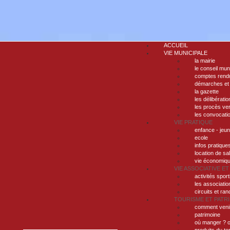
ACCUEIL
VIE MUNICIPALE
la mairie
le conseil mun
comptes rendu
démarches et
la gazette
les délibératio
les procès ve
les convocati
VIE PRATIQUE
enfance - jeu
ecole
infos pratique
location de sa
vie économiq
VIE ASSOCIATIVE ET
activités sport
les associatio
circuits et ra
TOURISME ET PATR
comment veni
patrimoine
où manger ? o