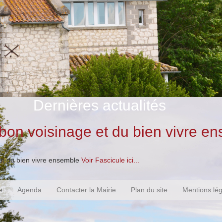
Dernières actualités
 bon voisinage et du bien vivre e
et du bien vivre ensemble
Voir Fascicule ici...
e
Agenda
Contacter la Mairie
Plan du site
Mentions lé