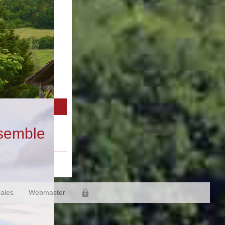
nsemble
gales
Webmaster