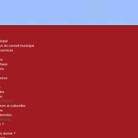
icipal
s du conseil municipal
 services
ns
rbaux
ons
nesse
s
lles
ue
 LOISIRS
ives et culturelles
ns
ndonnées
IMOINE
r ?
ù dormir ?