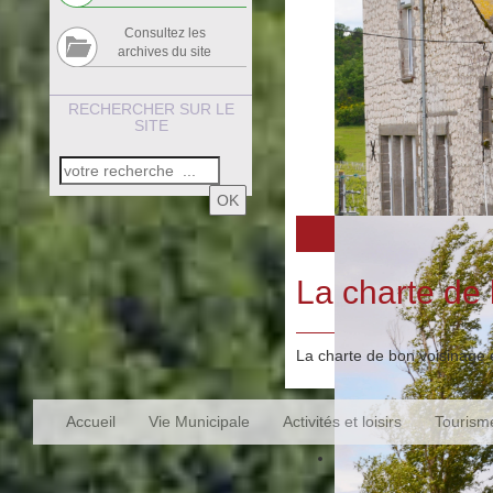
Consultez les
archives du site
RECHERCHER SUR LE
SITE
OK
La charte de
La charte de bon voisinage 
Accueil
Vie Municipale
Activités et loisirs
Tourism