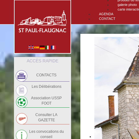
produits du ter
galerie photo
carte interacti
AGENDA
CONTACT
ACCÈS RAPIDE
CONTACTS
Les Délibérations
Association USSP
FOOT
Consulter LA
GAZETTE
Les convocations du
conseil