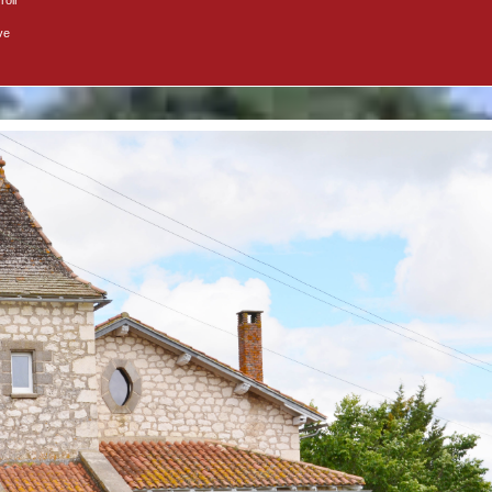
roir
ve