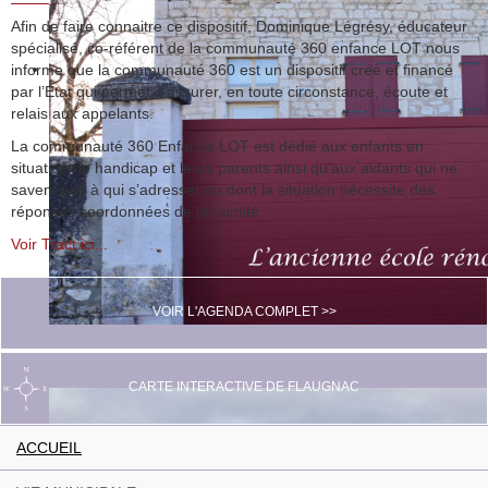
Afin de faire connaitre ce dispositif, Dominique Légrésy, éducateur
spécialisé, co-référent de la communauté 360 enfance LOT nous
informe que la communauté 360 est un dispositif créé et financé
par l’Etat qui permet d’assurer, en toute circonstance, écoute et
relais aux appelants.
La communauté 360 Enfance LOT est dédié aux enfants en
situation de handicap et leurs parents ainsi qu’aux aidants qui ne
savent pas à qui s’adresser ou dont la situation nécessite des
réponses coordonnées de proximité.
Voir Tract ici...
VOIR L'AGENDA COMPLET >>
CARTE INTERACTIVE DE FLAUGNAC
ACCUEIL