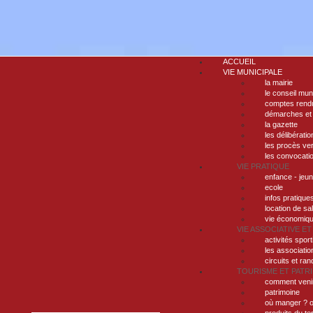
ACCUEIL
VIE MUNICIPALE
la mairie
le conseil mun
comptes rendu
démarches et
la gazette
les délibératio
les procès ve
les convocati
VIE PRATIQUE
enfance - jeu
ecole
infos pratique
location de sa
vie économiq
VIE ASSOCIATIVE ET
activités sport
les associatio
circuits et ra
TOURISME ET PATR
comment veni
patrimoine
où manger ? o