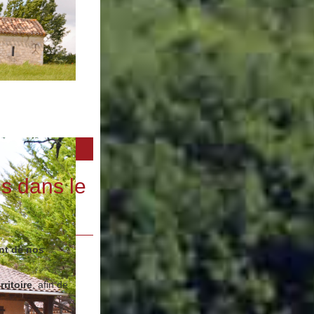
s dans le
nt de nos
rritoire
, afin de