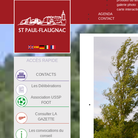
produits du ter
galerie photo
carte interacti
AGENDA
CONTACT
ACCÈS RAPIDE
CONTACTS
Les Délibérations
Association USSP
FOOT
Consulter LA
GAZETTE
Les convocations du
conseil