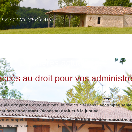
Dernières actualités
ccès au droit pour vos administré
a vie citoyenne
et nous avons un rôle crucial dans
l’accompagneme
stions concernant l’accès au droit et à la justic
e.
vous rappeler les dispositifs d’accès au droit existant sur notre te
us pouvons vous apporter.