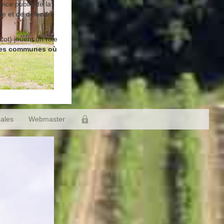
ice public de la
tre et de défendre
Lot) jouent un rôle
tites communes où
gales
Webmaster