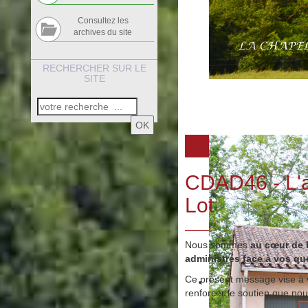
Consultez les
archives du site
RECHERCHER SUR LE
SITE
OK
CDAD46 - L'a
Lot
Nous sommes
au cœur de l
administrés face à vos que
Ce présent message vise à
renforcer le soutien que no