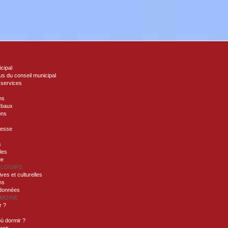
icipal
s du conseil municipal
 services
ns
rbaux
ons
nesse
s
lles
ue
 LOISIRS
ives et culturelles
ns
ndonnées
IMOINE
r ?
ù dormir ?