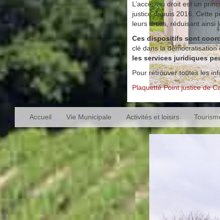
L’accès au droit est un pri
justice depuis 2016. Cette p
leurs droits, réduisant ainsi 
Ces dispositifs sont coo
clé dans la démocratisation 
les services juridiques p
Pour retrouver toutes les i
Plaquette Point justice de C
Accueil
Vie Municipale
Activités et loisirs
Tourism