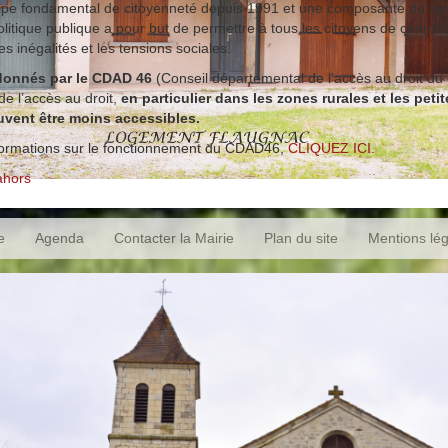
ncipe fondamental de citoyenneté depuis 1991 et une composante du serv
olitique publique a pour but de permettre à tous les citoyens de connaî
les inégalités et les tensions sociales.
rdonnés par le CDAD 46
(Conseil départemental de l’accès au droit du 
de l’accès au droit,
en particulier dans les zones rurales et les pe
euvent être moins accessibles.
nformations sur le fonctionnement du CDAD46,
CLIQUEZ ICI.
ahors
e
Agenda
Contacter la Mairie
Plan du site
Mentions lé