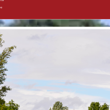
roir
ve