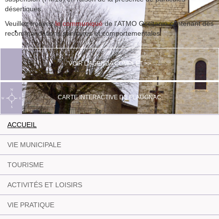
désertiques.
Veuillez trouvez
le communiqué
de l'ATMO Occitanie contenant des
recommandations sanitaires et comportementales.
VOIR L'AGENDA COMPLET >>
CARTE INTERACTIVE DE FLAUGNAC
ACCUEIL
VIE MUNICIPALE
TOURISME
ACTIVITÉS ET LOISIRS
VIE PRATIQUE