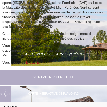
sports (SDJES), la Caisse d’Allocations Familiales (CAF) du Lot et
la Mutualité Sociale Agricole (MSA) Midi- Pyrénées Nord se sont
associés pour recenser et donner une meilleure visibilité des aides
financières aux personnes qui souhaitent passer le Brevet
d'aptitude aux fonctions d'animateur (BAFA) ou Brevet d'aptitude
aux fonctions de directeur (BAFD).
Cette mission a été confiée à la Ligue de l’enseignement du Lot,
incluant un accompagnement individualisé des publics.
Vous pouvez dès à présent vous appuyer sur cette association afin
d’accompagner les personnes qui seraient intéressées pour
s’engager dans l’une de ces formations d’engagement volontaire.
Vous trouverez
le tract ici...
VOIR L'AGENDA COMPLET >>
CARTE INTERACTIVE DE FLAUGNAC