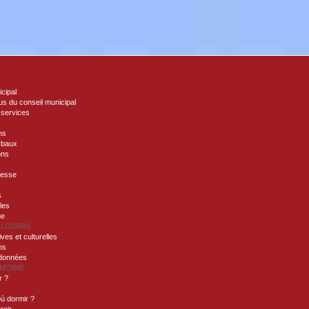
icipal
s du conseil municipal
 services
ns
rbaux
ons
nesse
s
lles
ue
 LOISIRS
ives et culturelles
ns
ndonnées
IMOINE
r ?
ù dormir ?