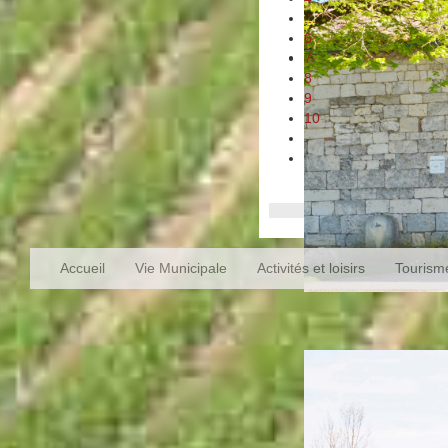
...
6
7
8
9
10
Accueil
Vie Municipale
Activités et loisirs
Tourism