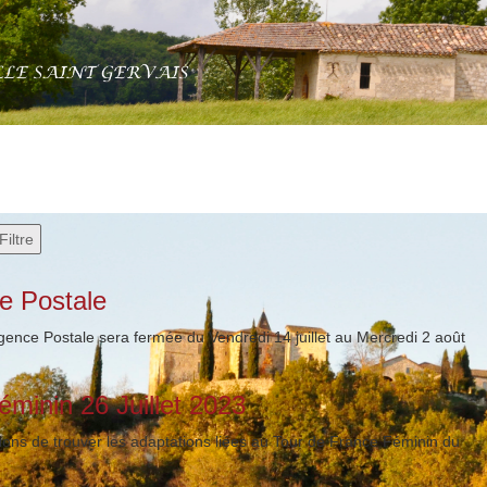
Filtre
e Postale
ence Postale sera fermée du Vendredi 14 juillet au Mercredi 2 août
minin 26 Juillet 2023
prions de trouver les adaptations liées au Tour de France Féminin du