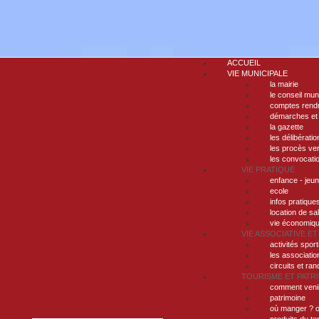
ACCUEIL
VIE MUNICIPALE
la mairie
le conseil mun
comptes rendu
démarches et
la gazette
les délibératio
les procès ve
les convocati
VIE PRATIQUE
enfance - jeu
ecole
infos pratique
location de sa
vie économiq
VIE ASSOCIATIVE ET
activités sport
les associatio
circuits et ra
TOURISME ET PATR
comment veni
patrimoine
où manger ? o