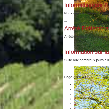
Information sur l
Nous venons d'être informés 
...
Arrêté Préfectora
Arrêté Préfectoral autorisant
...
Information sur l
Suite aux nombreux jours d’i
...
Page 2 sur 40
1
2
3
4