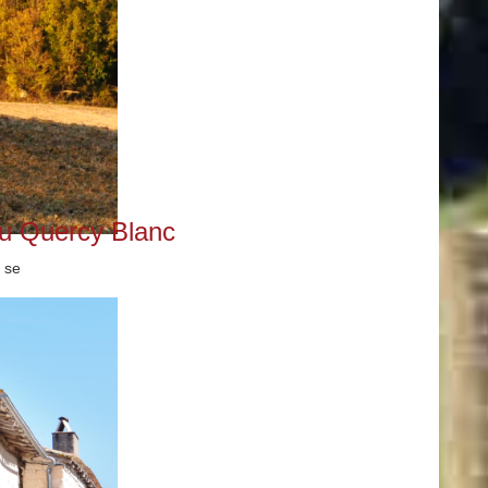
 du Quercy Blanc
 se