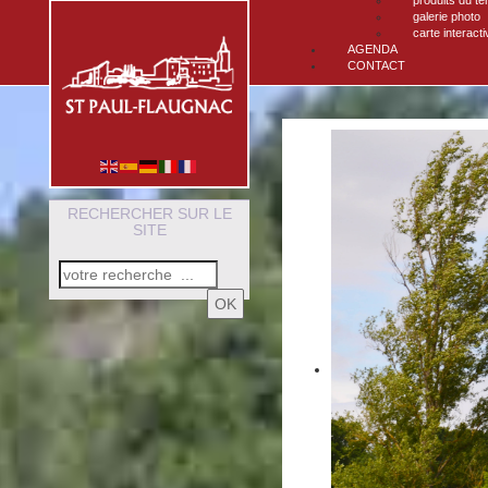
produits du ter
galerie photo
carte interacti
AGENDA
CONTACT
RECHERCHER SUR LE
SITE
OK