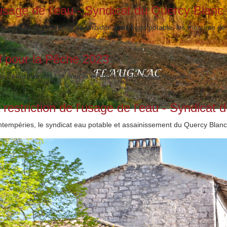
'usage de l'eau - Syndicat du Quercy Blanc
par l'ARS de l'absence de turbidité dans l'eau potable, les mesures de
l pour la Pêche 2023
 la Fédération du Lot pour la pêche et la protection du milieu
a restriction de l'usage de l'eau - Syndicat
ntempéries, le syndicat eau potable et assainissement du Quercy Blanc