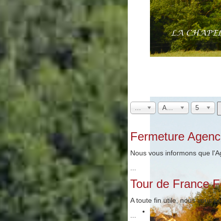
Mois
Année
5
Fermeture Agenc
Nous vous informons que l'Ag
...
Tour de France Fé
A toute fin utile, nous vous 
...