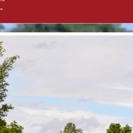
roir
ve