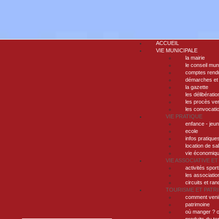
ACCUEIL
VIE MUNICIPALE
la mairie
le conseil mun
comptes rendu
démarches et
la gazette
les délibératio
les procès ve
les convocati
VIE PRATIQUE
enfance - jeu
ecole
infos pratique
location de sa
vie économiq
VIE ASSOCIATIVE ET
activités sport
les associatio
circuits et ra
TOURISME ET PATR
comment veni
patrimoine
où manger ? o