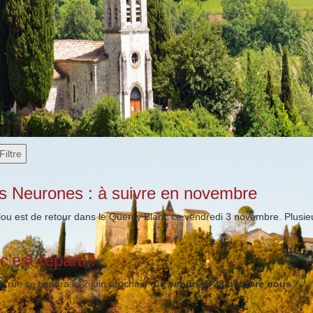
Filtre
s Neurones : à suivre en novembre
ou est de retour dans le Quercy Blanc ce vendredi 3 novembre. Plusie
c'est reparti !
 rue se tiendra le 2 juin prochain.
Ce vendredi 20 octobre nous