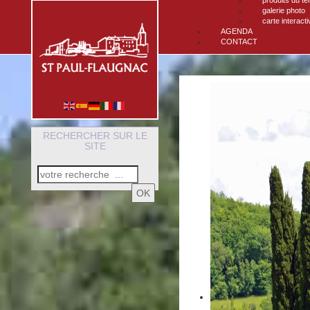
produits du ter
galerie photo
carte interacti
AGENDA
CONTACT
RECHERCHER SUR LE
SITE
OK