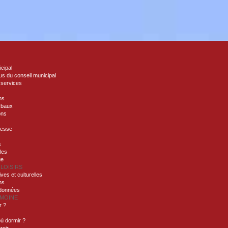
icipal
s du conseil municipal
 services
ns
rbaux
ons
nesse
s
lles
ue
 LOISIRS
ives et culturelles
ns
ndonnées
IMOINE
r ?
ù dormir ?