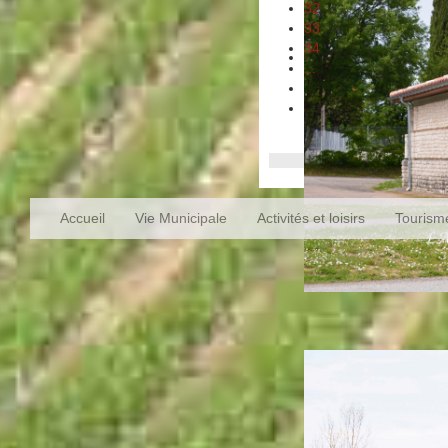
32
33
34
...
Accueil
Vie Municipale
Activités et loisirs
Tourism