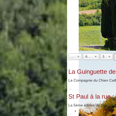
Mois
Année
5
La Guinguette de
La Compagnie du Chien Caill
...
St Paul à la rue : 
La 5ème édition de théâtre de
...