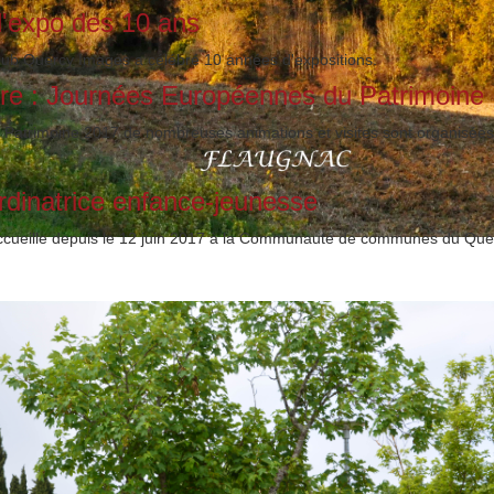
l'expo des 10 ans
lub Quercy Images a célébré 10 années d'expositions.
re : Journées Européennes du Patrimoine
 Patrimoine 2017 de nombreuses animations et visites sont organisées
rdinatrice enfance-jeunesse
eille depuis le 12 juin 2017 à la Communauté de communes du Quer