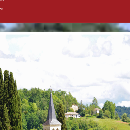
roir
ve