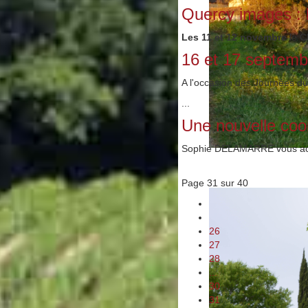
Quercy images : 
Les 11 et 12 novembre
le C
16 et 17 septemb
A l'occasion des Journées du
...
Une nouvelle coo
Sophie DELAMARRE vous accu
Page 31 sur 40
26
27
28
...
30
31