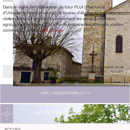
Dans le cadre de l'élaboration du futur PLUI (Plan Local
d'Urbanisme Intercommunal), le bureau d'études va faire des
visites dans nos communes concernant les zones urbanisées,
agricoles et naturelles. Ceci afin de préparer les différents ateliers
communaux prévus.
Voir l'affiche
.
.
Vous êtes ici :
Accueil
Consultez les archives du site
Vivre à Saint Paul-Flaugnac
Actualités
Plan d'urbanisme intercommunal : visites sur le terrain
VOIR L'AGENDA COMPLET >>
CARTE INTERACTIVE DE FLAUGNAC
ACCUEIL