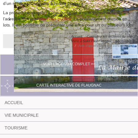
d’un restaurant scolaire à l’école primaire :
La procédure adaptée d’une durée de 4 mois est consultable à
l’adresse suivante
marchés publics
. La prestation est divisée en
lots. Il est possible de présenter une offre pour un ou plusieurs lots.
Vous êtes ici :
Accueil
Consultez les archives du site
Vivre à Saint Paul-Flaugnac
Actualités
Avis d'appel public à la concurrence
VOIR L'AGENDA COMPLET >>
CARTE INTERACTIVE DE FLAUGNAC
ACCUEIL
VIE MUNICIPALE
TOURISME