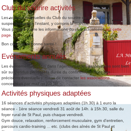
Club du sourire activités
Les activités habituelles du Club du sourire de St Paul sont
suspendues pour l'instant, y compris la marche douce du jeudi.
Vous pouvez suivre les informations du club actualisées
sur cette
page
.
Bon courage et bonne santé !
Evénements annulés
Les événements prévus dans l'agenda par les associations sont bien
sûr suspendus pendant la durée du confinement. Pour des
précisions éventuelles, merci de contacter
les associations
concernées par mail ou par tél.
Activités physiques adaptées
16 séances d'activités physiques adaptées (1h.30) à 1 euro la
séance - 1ère séance vendredi 31 août de 14h. à 15h.30, salle du
foyer rural de St Paul, puis chaque vendredi.
Gym douce, relaxation, renforcement musculaire, gym d'entretien,
parcours cardio-training ... etc. (clubs des aînés de St Paul et