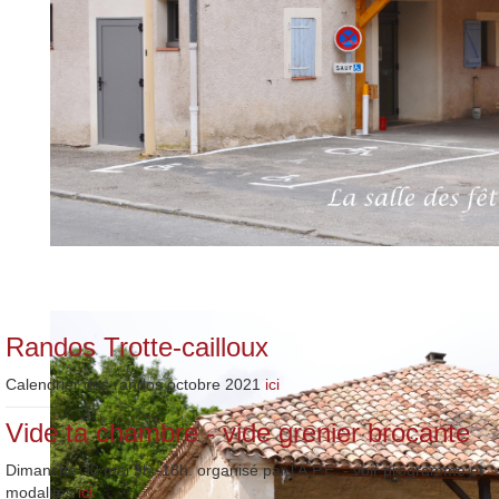
Randos Trotte-cailloux
Calendrier des randos octobre 2021
ici
Vide ta chambre - vide grenier brocante
Dimanche 30 mai 9h.-18h. organisé par l'A.P.E. - voir programme et
modalités
ici