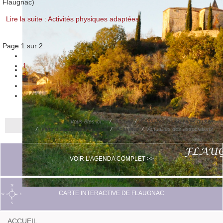
Flaugnac)
Lire la suite : Activités physiques adaptées
Page 1 sur 2
1
2
Vous êtes ici :
Accueil
Consultez les archives du site
Vivre à Saint Paul-Flaugnac
Actualités
Actualités des associations
VOIR L'AGENDA COMPLET >>
CARTE INTERACTIVE DE FLAUGNAC
ACCUEIL