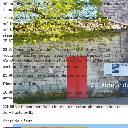
départ de la mairie de Flaugnac vers la chapelle de Lamolayrette et
retour (circuit 7-8 km)
19h30
accueil sur la place de la mairie en musique et danse
médiévale avec Christel Foucault, Chant de Gestes. Repas
médiéval (prix du repas : 15€, 10€ enfants de 5 à 10 ans)
sur
réservation
au 05 65 21 91 47 ou 05 65 36 43 35 ou
05 65 21 89 22
22h15
mise en lumière du castrum par Carré Brune. Balade
nocturne « aux flambeaux » sous la popie (participation 2€). Points
d’arrêt : fontaine médiévale du Barri, source, retour dans le
castrum. Commentaires par un guide médiéval.
23h00
musiques médiévales et dernier verre.
Dimanche 21 juin
10h00
enfants et ados – « chasse aux énigmes ». A gagner : des
entrées à Cap Nature.
11h00
visite commentée du bourg ; exposition-photos des fouilles
de F.Hautefeuille
Apéro de clôture.