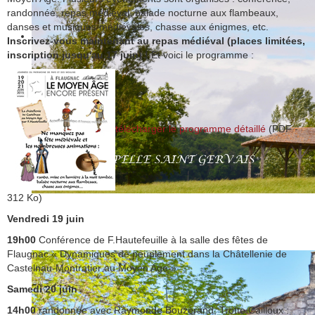
randonnée, repas médiéval, balade nocturne aux flambeaux,
danses et musiques médiévales, chasse aux énigmes, etc.
Inscrivez-vous maintenant au repas médiéval (places limitées,
inscription jusqu'au 17 juin) !
Et voici le programme :
télécharger le programme détaillé
(PDF -
312 Ko)
Vendredi 19 juin
19h00
Conférence de F.Hautefeuille à la salle des fêtes de
Flaugnac « Dynamiques de peuplement dans la Châtellenie de
Castelnau-Montratier au Moyen Age »
Samedi 20 juin
14h00
randonnée avec Raymonde Bouzerand, Trotte Cailloux :