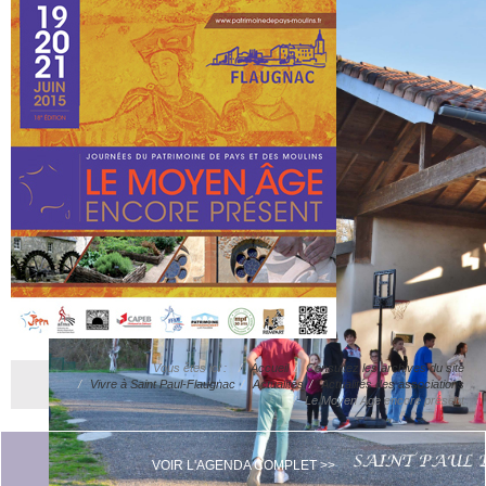
Vous êtes ici :
Accueil
Consultez les archives du site
Vivre à Saint Paul-Flaugnac
Actualités
Actualités des associations
Le Moyen Age encore présent
VOIR L'AGENDA COMPLET >>