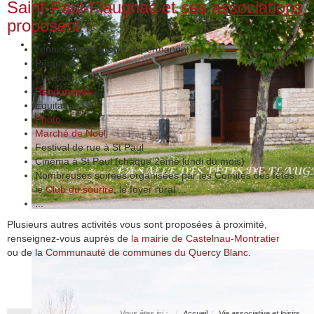
Saint-Paul-Flaugnac et
ses associations
proposent :
Tennis (accès gratuit et permanent)
Pétanque
Football
Randonnées
Equitation
Photo
Marché de Noël
Festival de rue à St Paul
Cinéma à St Paul (chaque 2ème lundi du mois)
Nombreuses soirées organisées par les Comités des fêtes,
le
Club du sourire
, le foyer rural ...
...
Plusieurs autres activités vous sont proposées à proximité,
renseignez-vous auprès de
la mairie de Castelnau-Montratier
ou de la
Communauté de communes du Quercy Blanc
.
Vous êtes ici :
Accueil
Vie associative et loisirs