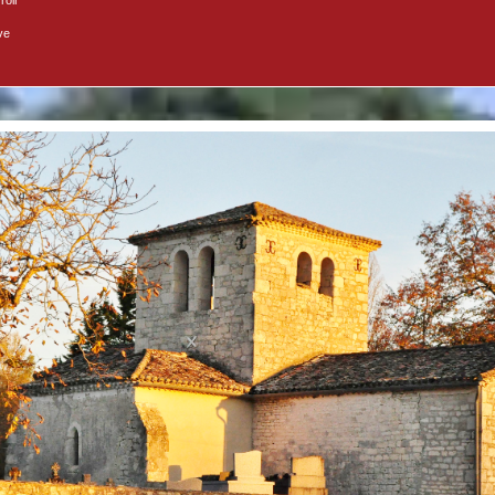
roir
ve