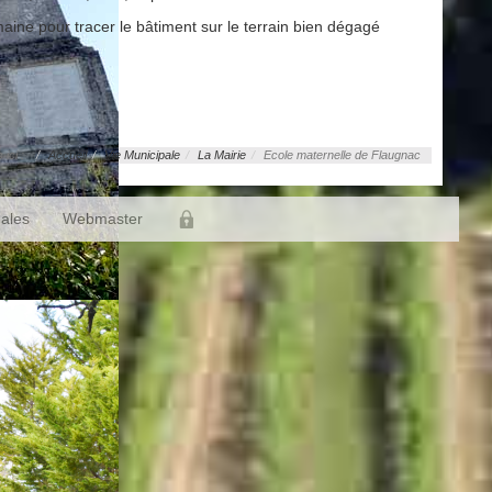
aine pour tracer le bâtiment sur le terrain bien dégagé
 ici :
Accueil
Vie Municipale
La Mairie
Ecole maternelle de Flaugnac
gales
Webmaster