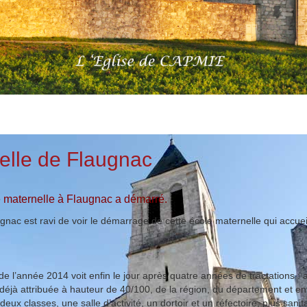
elle de Flaugnac
le maternelle à Flaugnac a démarré.
laugnac est ravi de voir le démarrage de cette école maternelle qui acc
e l’année 2014 voit enfin le jour après quatre années de tractations : ac
 déjà attribuée à hauteur de 40/100, de la région, du département et e
ux classes, une salle d’activité, un dortoir et un réfectoire, plus sani