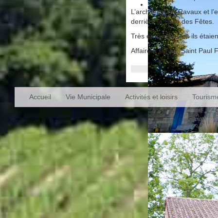
L’architecte Mr Ravaux et l
derrière la Salle des Fêtes.
Très enthousiastes ils étaien
Affaire à suivre, Saint Paul
Accueil
Vie Municipale
Activités et loisirs
Tourism