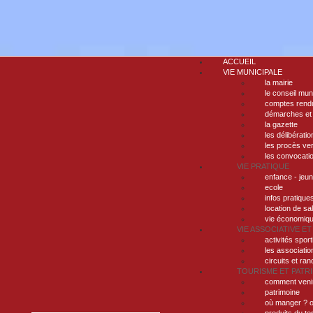
ACCUEIL
VIE MUNICIPALE
la mairie
le conseil mun
comptes rendu
démarches et
la gazette
les délibératio
les procès ve
les convocati
VIE PRATIQUE
enfance - jeu
ecole
infos pratique
location de sa
vie économiq
VIE ASSOCIATIVE ET
activités sport
les associatio
circuits et ra
TOURISME ET PATR
comment veni
patrimoine
où manger ? o