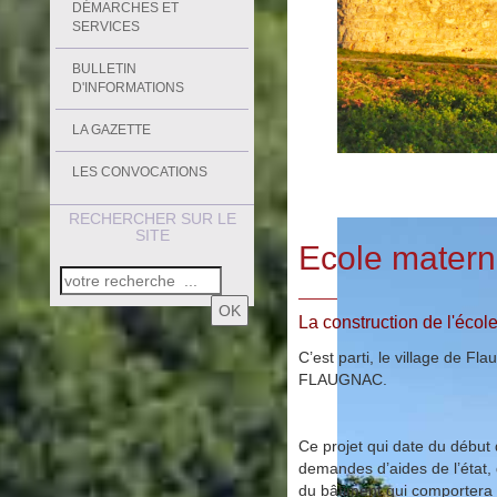
DÉMARCHES ET
SERVICES
BULLETIN
D'INFORMATIONS
LA GAZETTE
LES CONVOCATIONS
RECHERCHER SUR LE
SITE
Ecole matern
OK
La construction de l'éco
C’est parti, le village de F
FLAUGNAC.
Ce projet qui date du début d
demandes d’aides de l’état,
du bâtiment qui comportera de