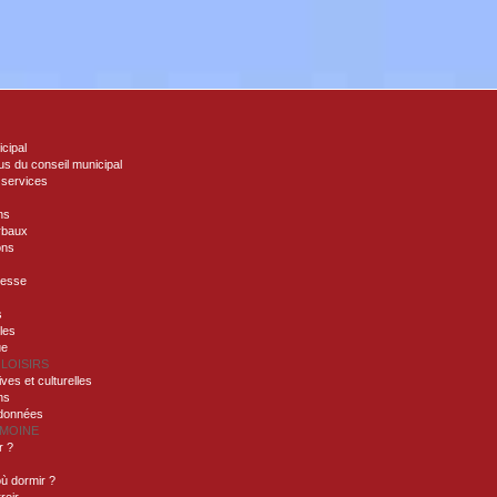
icipal
s du conseil municipal
 services
ns
rbaux
ons
nesse
s
lles
ue
 LOISIRS
ives et culturelles
ns
ndonnées
IMOINE
r ?
ù dormir ?