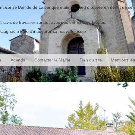
’entreprise Banide de Lalbenque étaient à pied d’œuvre en début de sem
t ravis de travailler surtout avec des entreprises locales.
 Flaugnac a hâte d’inaugurer sa nouvelle école.
Vous êtes
e
Agenda
Contacter la Mairie
Plan du site
Mentions lé