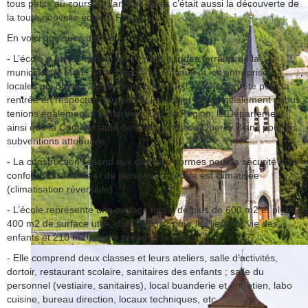
tous petits au cours de l’année). Mais c’était aussi la découverte de
la toute nouvelle école à Flaugnac.
En voici quelques détails :
- L’école a été construite en 10 mois sur des terrains de la
municipalité. Merci à l’architecte M. Ravaux et les entreprises
locales qui ont fait le maximum pour que l’école soit prête pour la
rentrée en respectant largement le budget prévu initialement ; nous
tenions également à remercier l'Etat, la Région, le Département
ainsi que la Communauté de Communes du Quercy Blanc pour les
subventions attribuées.
- La construction répond aux derniers normes pour la sécurité et le
confort des enfants et du personnel ; l’école est climatisée
(climatisation réversible) ;
- L’école représente une surface totale de plus de 600 m2 et plus
400 m2 de surface utile, dont 325 m2 pour les lieux de vie des
enfants et 210 m2 pour le préau et la cour.
- Elle comprend deux classes et leurs ateliers, salle d’activités,
dortoir, restaurant scolaire, sanitaires des enfants ; salle du
personnel (vestiaire, sanitaires), local buanderie et entretien, labo
cuisine, bureau direction, locaux techniques, etc.