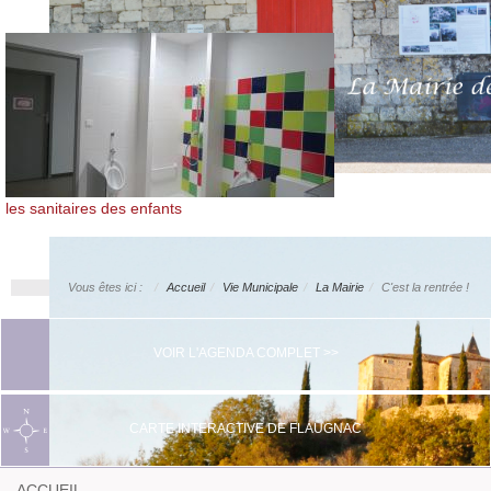
les sanitaires des enfants
Vous êtes ici :
Accueil
Vie Municipale
La Mairie
C'est la rentrée !
VOIR L'AGENDA COMPLET >>
CARTE INTERACTIVE DE FLAUGNAC
ACCUEIL