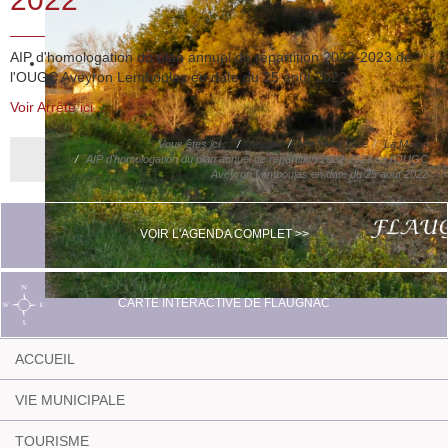
AIP d'homologation du plan annuel de répartition 2022-2023 de
l'OUGC Aveyron Lemboulas en date du 25 août 2022
Voir Arrêté ici...
Vous êtes ici :
Accueil
Vie Municipale
La Mairie
AIP d'homologation du plan annuel de répartition 2022-2023 de l'OUGC
Aveyron Lemboulas en date du 25 août 2022
VOIR L'AGENDA COMPLET >>
CARTE INTERACTIVE DE FLAUGNAC
ACCUEIL
VIE MUNICIPALE
TOURISME