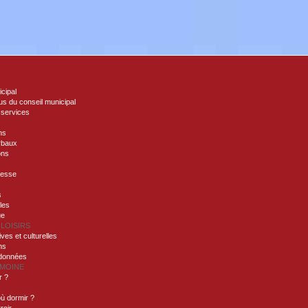
icipal
s du conseil municipal
 services
ns
rbaux
ons
nesse
s
lles
ue
 LOISIRS
ives et culturelles
ns
ndonnées
IMOINE
r ?
ù dormir ?