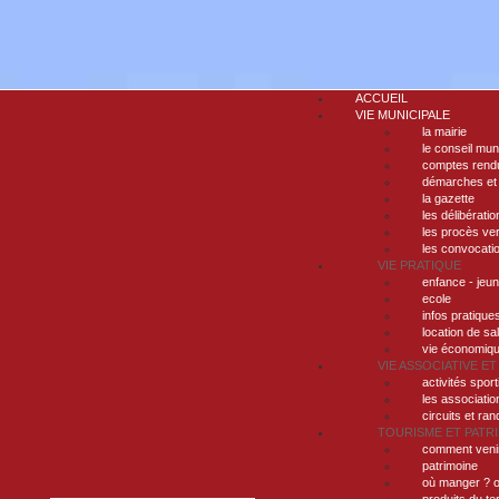
ACCUEIL
VIE MUNICIPALE
la mairie
le conseil mun
comptes rendu
démarches et
la gazette
les délibératio
les procès ve
les convocati
VIE PRATIQUE
enfance - jeu
ecole
infos pratique
location de sa
vie économiq
VIE ASSOCIATIVE ET
activités sport
les associatio
circuits et ra
TOURISME ET PATR
comment veni
patrimoine
où manger ? o