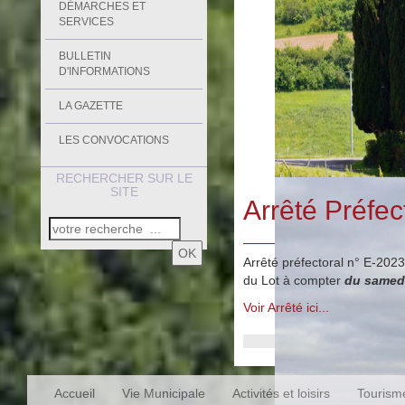
DÉMARCHES ET
SERVICES
BULLETIN
D'INFORMATIONS
LA GAZETTE
LES CONVOCATIONS
RECHERCHER SUR LE
SITE
Arrêté Préfec
OK
Arrêté préfectoral n° E-202
du Lot à compter
du samedi
Voir Arrêté ici...
Accueil
Vie Municipale
Activités et loisirs
Tourism