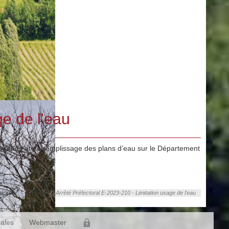
ge de l'eau
e vannes et de remplissage des plans d’eau sur le Département
icipale
La Mairie
Arrêté Préfectoral E-2023-210 - Limitation usage de l'eau
gales
Webmaster