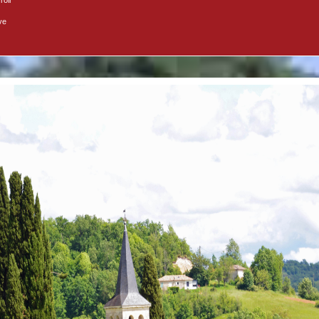
roir
ve