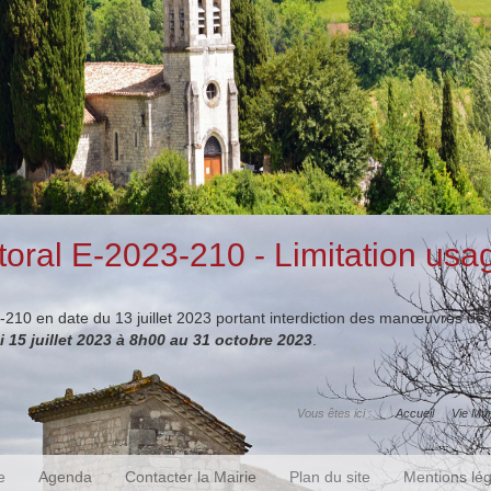
toral E-2023-210 - Limitation usa
3-210 en date du 13 juillet 2023 portant interdiction des manœuvres d
 15 juillet 2023 à 8h00 au 31 octobre 2023
.
Vous êtes ici :
Accueil
Vie Mun
e
Agenda
Contacter la Mairie
Plan du site
Mentions lé