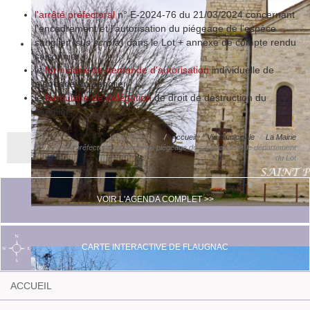
l'arrêté préfectoral
n° E-2024-76 du 21/03/2024 concernant
l'encadrement et l'autorisation du piégeage de l'espèce
sanglier (
sus scrofa
) dans le Lot + annexe de compte rendu
saisonnier,
le
formulaire de demande d'autorisation
individuelle de
piégeage du sanglier,
le
formulaire de délégation
de droit de destruction du
sanglier.
Vous êtes ici :
Accueil
Vie Municipale
La Mairie
Arrêté préfectoral autorisant le piégeage du sanglier dans le département
du Lot
VOIR L'AGENDA COMPLET >>
CARTE INTERACTIVE DE FLAUGNAC
ACCUEIL