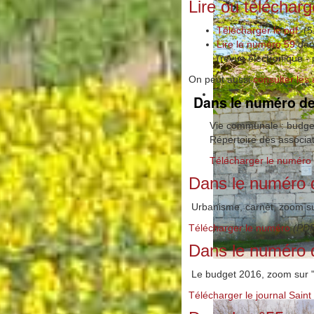
Lire ou télécharg
Télécharger le pdf
(5.
Lire le numéro 59
dan
(revue électronique -
On peut aussi
consulter les
Dans le numéro de 
Vie communale : budget 
Répertoire des associa
Télécharger le numéro
Dans le numéro 
Urbanisme, carnet, zoom sur 
Télécharger le numéro
(PDF
Dans le numéro d
Le budget 2016, zoom sur "le 
Télécharger le journal Sain