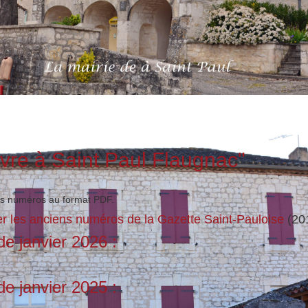
ivre à Saint Paul Flaugnac"
les numéros au format PDF.
er les anciens numéros de la Gazette Saint-Pauloise
(20
e janvier 2026 :
e janvier 2025 :