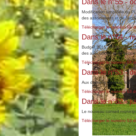
Dans le n°55 - o
Modification simplifiée du 
des associations et de l'école
Télécharger le numéro 55 d
Dans le n°54 - m
Budget 2015, révision du règ
des asociations et de l'école
Télécharger le numéro 54 d
Dans le n°53 - 
Aux derniers conseils munici
Télécharger le numéro 53 d
Dans le n°52 - ju
Le nouveau conseil municipal
Télécharger le numéro 53 d