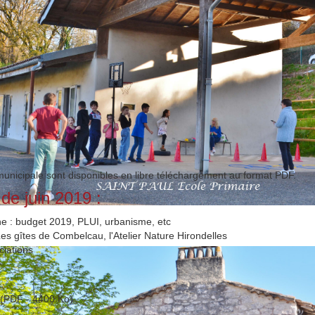
unicipale sont disponibles en libre téléchargement au format PDF.
e juin 2019 :
e : budget 2019, PLUI, urbanisme, etc
s gîtes de Combelcau, l'Atelier Nature Hirondelles
ciations
(PDF - 4400 Ko)