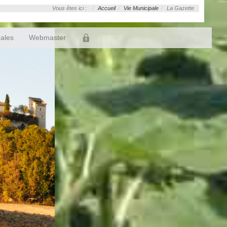
Vous êtes ici :
Accueil
Vie Municipale
La Gazette
gales
Webmaster