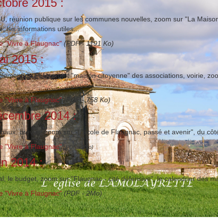
ctobre 2015 :
PLU, réunion publique sur les communes nouvelles, zoom sur "La Maison 
, les informations utiles...
e "Vivre à Flaugnac"
(PDF - 1191 Ko)
ai 2015 :
lement du PLU, projet "maison citoyenne" des associations, voirie, zoo
e "Vivre à Flaugnac"
(PDF - 758 Ko)
décembre 2014 :
paux, brèves, zoom sur "L'école de Flaugnac, passé et avenir", du côté
e "Vivre à Flaugnac"
(PDF - 1Mo)
in 2014 :
, le budget, zoom sur "Flaugnac - cité défensive", le calendrier des ma
e "Vivre à Flaugnac"
(PDF - 2Mo)