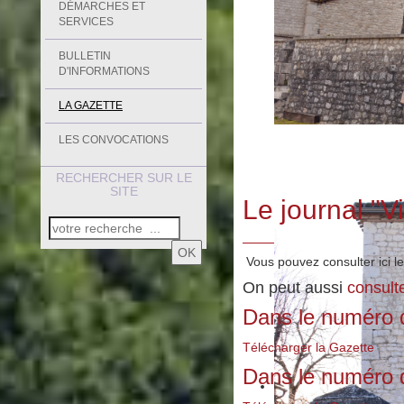
DÉMARCHES ET
SERVICES
BULLETIN
D'INFORMATIONS
LA GAZETTE
LES CONVOCATIONS
RECHERCHER SUR LE
SITE
Le journal "V
OK
Vous pouvez consulter ici 
On peut aussi
consult
Dans le numéro d
Télécharger la Gazette
Dans le numéro d