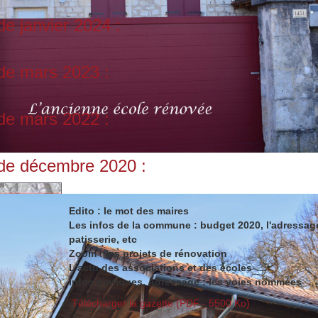
e janvier 2024 :
de mars 2023 :
de mars 2022 :
de décembre 2020 :
Edito : le mot des maires
Les infos de la commune : budget 2020, l'adressage
patisserie, etc
Zoom : les projets de rénovation
L'actu des associations et des écoles
Infos pratiques, Adressage : les voies nommées
Télécharger la gazette (PDF - 5500 Ko)