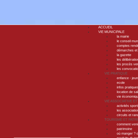
ACCUEIL
VIE MUNICIPALE
la mairie
le conseil mun
comptes rendu
démarches et
la gazette
les délibératio
les procès ve
les convocati
VIE PRATIQUE
enfance - jeu
ecole
infos pratique
location de sa
vie économiq
VIE ASSOCIATIVE ET
activités sport
les associatio
circuits et ra
TOURISME ET PATR
comment veni
patrimoine
où manger ? o