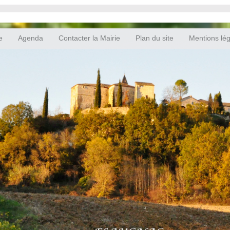
e
Agenda
Contacter la Mairie
Plan du site
Mentions lé