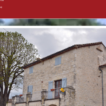
roir
ve