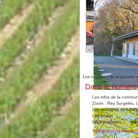
Les numéros de la gazette m
Dans le numéro d
Les infos de la commun
Zoom : Rey Surgelés, Le
Les actualités des asso
Les écoles
Infos pratiques
Télécharger le numéro