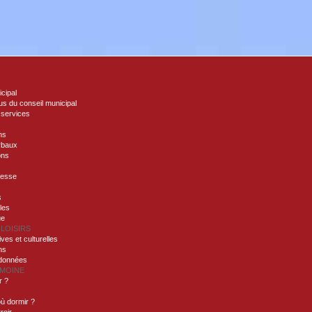
icipal
s du conseil municipal
 services
ns
rbaux
ons
nesse
s
lles
ue
 LOISIRS
ives et culturelles
ns
ndonnées
IMOINE
r ?
ù dormir ?