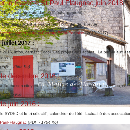
er la Gazette St Paul Flaugnac juin 2018 :
2 Mo - patientez pendant le téléchargement)
s Calaméo
 patientez pendant le chargement complet de la revue)
 anciens numéros de la Gazette Saint-Pauloise
(2010-2017).
juillet 2017 :
2016, infos, carnet ; Zoom : les projets des écoles ; La parole aux assoc
tions
(PDF - 2565 Ko)
de décembre 2016 :
"la maison citoyenne", l'actualité des associations et des écoles, cale
 - 2085 Ko)
e juin 2016 :
SYDED et le tri sélectif", calendrier de l'été, l'actualité des association
t Paul-Flaugnac
(PDF - 1754 Ko)